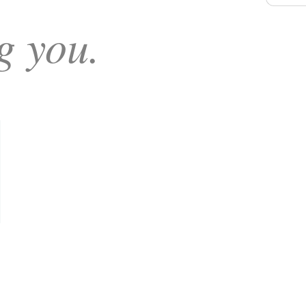
g you.
N